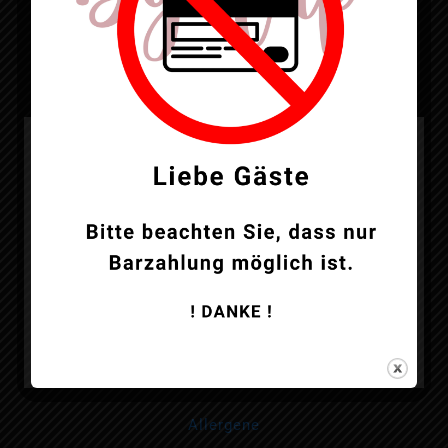
Telefon:
05641-7467388
Allergene