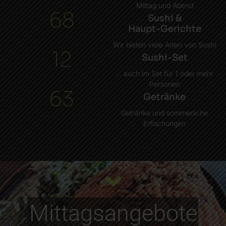
Mittag und Abend
68
Sushi &
Haupt-Gerichte
Wir bieten viele Arten von Sushi
12
Sushi-Set
... auch im Set für 1 oder mehr
Personen
63
Getränke
Getränke und sommerliche
Erfischungen
Mittagsangebote