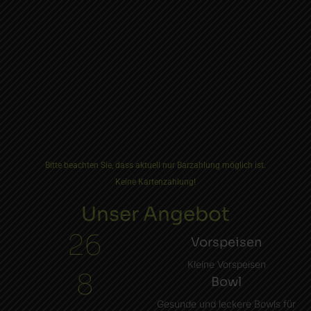
Bitte beachten Sie, dass aktuell nur Barzahlung möglich ist.
Keine Kartenzahlung!
Unser Angebot
26
Vorspeisen
Kleine Vorspeisen
8
Bowl
Gesunde und leckere Bowls für